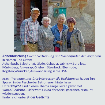
Ahnenforschung
Flucht, Vertreibung und Wiederfinden der Vorfahren
in Namen und Orten:
Achenbach, Balschunat, Glede, Gebauer, Labinsky,Burblies.. .
Königsberg, Angerrap, Grieben, Steinbeck, Ebenrode,
Kögsten,Warnicken,Auswanderung in die USA
Krieg, Trennung, gestörte interpersonelle Beziehungen
haben ihre
Spuren in der Psyche der Betroffenen hinterlassen.
Unter
Psyche
sind diesem Thema einige Seiten gewidmet.
Worte/Gedichte, Bilder vom Grund der Seele,
geordnet, erstaunt
wiedergegeben,
finden sich unter
Bilder Gedichte