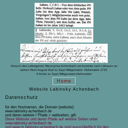
Gesuch des Leibeigenen Hieronymus Achenbach um Ausreise nach Lithauen an
seinen Herrn August Graf zu Sayn-Wittgenstein- Hohenstein 1725.
© Archiv zu Sayn-Wittgenstein-Hohenstein
Home
Website Labinsky Achenbach
Datenschutz
für den Hostnamen, die Domain (website):
www.labinsky-achenbach.de
und deren weitere / Pfade = webseiten, gilt:
Diese Website und deren Pfade auf weitere Seiten unter
www.labinsky-achenbach.de
und www.m.labinsky-achenbach.de sind ausschließlich für den