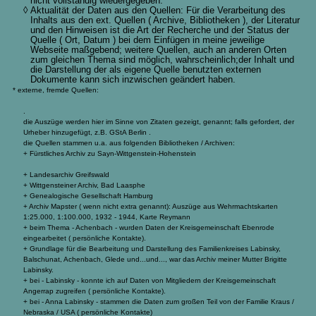
nicht vollständig wiedergegeben.
◊ Aktualität der Daten aus den Quellen: Für die Verarbeitung des
Inhalts aus den ext. Quellen ( Archive, Bibliotheken ), der Literatur
und den Hinweisen ist die Art der Recherche und der Status der
Quelle ( Ort, Datum ) bei dem Einfügen in meine jeweilige
Webseite maßgebend; weitere Quellen, auch an anderen Orten
zum gleichen Thema sind möglich, wahrscheinlich;der Inhalt und
die Darstellung der als eigene Quelle benutzten externen
Dokumente kann sich inzwischen geändert haben.
* externe, fremde Quellen:
.
die Auszüge werden hier im Sinne von Zitaten gezeigt, genannt; falls gefordert, der
Urheber hinzugefügt, z.B. GStA Berlin .
die Quellen stammen u.a. aus folgenden Bibliotheken / Archiven:
+ Fürstliches Archiv zu Sayn-Wittgenstein-Hohenstein
+ Landesarchiv Greifswald
+ Wittgensteiner Archiv, Bad Laasphe
+ Genealogische Gesellschaft Hamburg
+ Archiv Mapster ( wenn nicht extra genannt): Auszüge aus Wehrmachtskarten
1:25.000, 1:100.000, 1932 - 1944, Karte Reymann
+ beim Thema - Achenbach - wurden Daten der Kreisgemeinschaft Ebenrode
eingearbeitet ( persönliche Kontakte).
+ Grundlage für die Bearbeitung und Darstellung des Familienkreises Labinsky,
Balschunat, Achenbach, Glede und...und..., war das Archiv meiner Mutter Brigitte
Labinsky.
+ bei - Labinsky - konnte ich auf Daten von Mitgliedern der Kreisgemeinschaft
Angerrap zugreifen ( persönliche Kontakte).
+ bei - Anna Labinsky - stammen die Daten zum großen Teil von der Familie Kraus /
Nebraska / USA ( persönliche Kontakte)