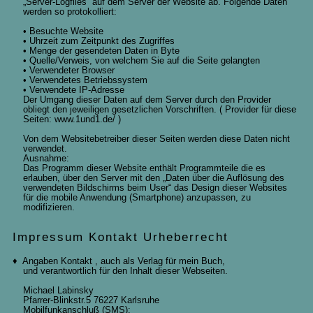
„Server-Logfiles“ auf dem Server der Website ab. Folgende Daten
werden so protokolliert:
• Besuchte Website
• Uhrzeit zum Zeitpunkt des Zugriffes
• Menge der gesendeten Daten in Byte
• Quelle/Verweis, von welchem Sie auf die Seite gelangten
• Verwendeter Browser
• Verwendetes Betriebssystem
• Verwendete IP-Adresse
Der Umgang dieser Daten auf dem Server durch den Provider
obliegt den jeweiligen gesetzlichen Vorschriften. ( Provider für diese
Seiten: www.1und1.de/ )
Von dem Websitebetreiber dieser Seiten werden diese Daten nicht
verwendet.
Ausnahme:
Das Programm dieser Website enthält Programmteile die es
erlauben, über den Server mit den „Daten über die Auflösung des
verwendeten Bildschirms beim User“ das Design dieser Websites
für die mobile Anwendung (Smartphone) anzupassen, zu
modifizieren.
Impressum Kontakt Urheberrecht
♦ Angaben Kontakt , auch als Verlag für mein Buch,
und verantwortlich für den Inhalt dieser Webseiten.
Michael Labinsky
Pfarrer-Blinkstr.5 76227 Karlsruhe
Mobilfunkanschluß (SMS):