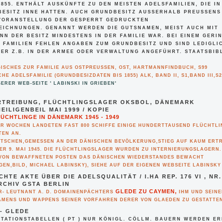
55. ENTHÄLT AUSKÜNFTE ZU DEN MEISTEN ADELSFAMILIEN, DIE IN P
SITZ INNE HATTEN. AUCH GRUNDBESITZ AUSSERHALB PREUSSENS WIRD
NSTELLUNG DER GESPERRT GEDRUCKTEN LAND
UNGEN. GENANNT WERDEN DIE GUTSNAMEN, MEIST AUCH MIT JAHR
R BESITZ MINDESTENS IN DER FAMILIE WAR. BEI EINEM GERINGEN 
ILIEN FEHLEN ANGABEN ZUM GRUNDBESITZ UND SIND LEDIGLICH FA
Z.B. IN DER ARMEE ODER VERWALTUNG ANGEFÜHRT. STAATSBIBLIOTH
GISCHES ZUR FAMILIE AUS OSTPREUSSEN, OST, HARTMANNFINDBUCH, S99
HE ADELSFAMILIE (GRUNDBESIZDATEN BIS 1855) ALK, BAND II, S1,BAND III,S2
ERER WEB-SEITE ' LABINSKI IN GRIEBEN'
RTREIBUNG, FLÜCHTLINGSLAGER OKSBOL, DÄNEMARK
EILIGENBEIL MAI 1999 / KOPIE
ÜCHTLINGE IN DÄNEMARK 1945 - 1949
ER WOCHEN LANDETEN FAST 800 SCHIFFE EINIGE HUNDERTTAUSEND FLÜCHTL
TEN AN.
UTSCHEN,GEMESSEN AN DER DÄNISCHEN BEVÖLKERUNG,STIEG AUF KAUM ERT
ER 9. MAI 1945. DIE FLÜCHTLINGSLAGER WURDEN ZU INTERNIERUNGSLAGERN.
VON BEWAFFNETEN POSTEN DAS DÄNISCHEN WIEDERSTANDES BEWACHT
GEN,BILD, MICHAEL LABINSKY), SIEHE AUF DER EIGENEN WEBSEITE LABINSKY
HTE AKTE ÜBER DIE ADELSQUALITÄT / I.HA REP. 176 VI , NR.
RCHIV GSTA BERLIN
GLEDE ZU CAYMEN,
R- LEUTNANT A. D. DOMAINENPÄCHTERS
IHM UND SEINE
AMENS UND WAPPENS SEINER VORFAHREN DERER VON GLAEDEN ZU GESTATTE
- GLEDE
STATIONSTABELLEN ( PT ) NUR KÖNIGL. CÖLLM. BAUERN WERDEN E