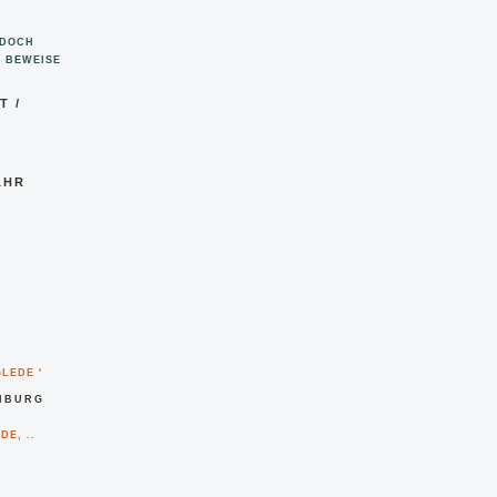
 DOCH
E BEWEISE
T /
R 1
GLEDE '
EIBURG
DE, ..