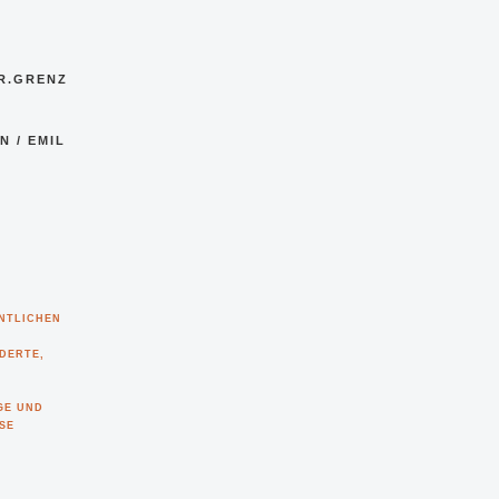
 R.GRENZ
 / EMIL
LICHEN ST
DERTE,
 UND I
 B