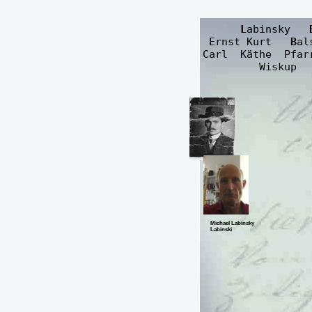
      L
abinsky   
  Ernst Kurt   
B
al
 Carl  Käthe  Pfar
          Wiskup  
Michael Labinsky
Labinski