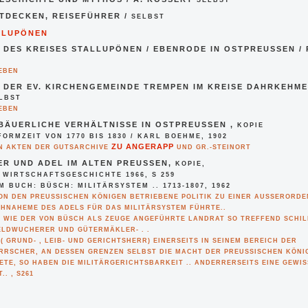
SELBST
TDECKEN, REISEFÜHRER /
SELBST
LLUPÖNEN
 DES KREISES STALLUPÖNEN / EBENRODE IN OSTPREUSSEN /
IEBEN
 DER EV. KIRCHENGEMEINDE TREMPEN IM KREISE DAHRKEHMEN
LBST
IEBEN
BÄUERLICHE VERHÄLTNISSE IN OSTPREUSSEN ,
KOPIE
RMZEIT VON 1770 BIS 1830 / KARL BOEHME, 1902
ZU ANGERAPP
N AKTEN DER GUTSARCHIVE
UND GR.-STEINORT
R UND ADEL IM ALTEN PREUSSEN,
KOPIE,
 WIRTSCHAFTSGESCHICHTE 1966, S 259
BUCH: BÜSCH: MILITÄRSYSTEM .. 1713-1807, 1962
VON DEN PREUSSISCHEN KÖNIGEN BETRIEBENE POLITIK ZU EINER AUSSERORDENT
AHEME DES ADELS FÜR DAS MILITÄRSYSTEM FÜHRTE..
, WIE DER VON BÜSCH ALS ZEUGE ANGEFÜHRTE LANDRAT SO TREFFEND SCHIL
ELDWUCHERER UND GÜTERMÄKLER- . .
 GRUND- , LEIB- UND GERICHTSHERR) EINERSEITS IN SEINEM BEREICH DER
RSCHER, AN DESSEN GRENZEN SELBST DIE MACHT DER PREUSSISCHEN KÖNIGE
E, SO HABEN DIE MILITÄRGERICHTSBARKEIT .. ANDERRERSEITS EINE GEWISSE
. , S261