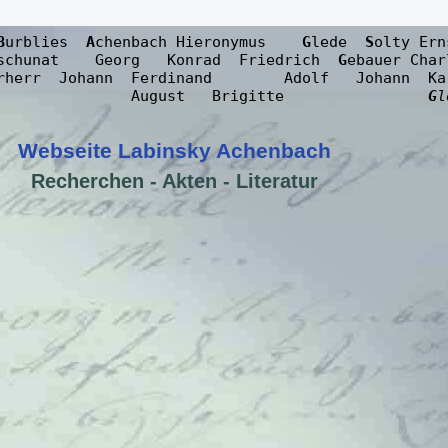
B
urblies  
A
chenbach Hieronymus    
G
lede  
S
olty Ern
schunat    Georg   Konrad  Friedrich  
G
ebauer Char
rherr  Johann  Ferdinand        Adolf   Johann  Kar
               August   Brigitte                
G
l
Webseite Labinsky Achenbach
Recherchen - Akten - Literatur