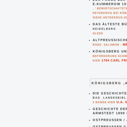
E.KUMMEROW 19
..' BEWIRTSCHAFTE
HEYDEKRUG BEI KÖNI
SIEHE HEYDEKRUG-G
DAS ÄLTESTE BÜ
HEIDELBERG
GLEDE
ALTPREUSSISCHE
M
RODE- SALOMON -
KÖNIGSBERG UN
BEFÖRDERUNG SCHW
1784 CARL F
HIER
KÖNIGSBERG ,
DIE GESCHICHTE
BAD. LANDESBIBL
U.A.
3 BÄNDE HIER
GESCHICHTE DER
RMSTEDT 1899
OSTPREUSSEN / 
OSTPREUSSEN G