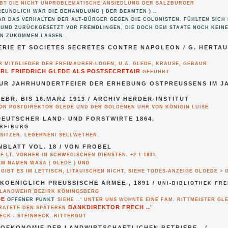
BT DIE NICHT UNPROBLEMATISCHE ANSIEDLUNG DER SALZBURGER
EUNDLICH WAR DIE BEHANDLUNG ( DER BEAMTEN ) ..
R DAS VERHALTEN DER ALT-BÜRGER GEGEN DIE COLONISTEN. FÜHLTEN SICH
RUND ZURÜCKGESETZT VOR FREMDLINGEN, DIE DOCH DEM STAATE NOCH KEIN
EN ZUKOMMEN LASSEN..
RIE ET SOCIETES SECRETES CONTRE NAPOLEON / G. HERTAU
R MITGLIEDER DER FREIMAURER-LOGEN, U.A. GLEDE, KRAUSE, GEBAUR
RL FRIEDRICH GLEDE ALS POSTSECRETAIR
GEFÜHRT
UR JAHRHUNDERTFEIER DER ERHEBUNG OSTPREUSSENS IM JAH
EBR. BIS 16.MÄRZ 1913 / ARCHIV HERDER-INSTITUT
VON POSTDIREKTOR GLEDE UND DER GOLDENEN UHR VON KÖNIGIN LUISE
EUTSCHER LAND- UND FORSTWIRTE 1864.
FREIBURG
ESITZER. LEGEHNEN/ SELLWETHEN.
BLATT VOL. 18 / VON FROBEL
E LT. VORHER IN SCHWEDISCHEN DIENSTEN. +2.1.1831.
EM NAMEN WASA ( GLEDE ) UND
 GIBT ES IM LETTISCH, LITAUISCHEN NICHT, SIEHE TODES-ANZEIGE GLOEDE > 
KOENIGLICH PREUSSISCHE ARMEE , 1891
/ UNI-BIBLIOTHEK FR
 LANDWEHR BEZIRK KÖNINGSBERG
DE
OFFENER PUNKT
SIEHE ..' UNTER UNS WOHNTE EINE FAM. RITTMEISTER GLE
BANKDIREKTOR FRECH ..'
RATETE DEN SPÄTEREN
ECK / STEINBECK..RITTERGUT
 OEKONOMIE DER LANDWIRTSCHAFTLICHEN BETRIEBE.. /