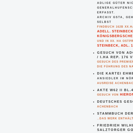
ADLIGE GÜTER NI
GENERALHUFENSCH
ERFASST.
ARCHIV GSTA, GEH
ELBST
FINDBUCH 162B XX.H
ADELL. STEINBECK
KÖNIGSBERGSCHE 
UND IN XX. HA OSTPR
STEINBECK, ADL. 
GESUCH VON AD
/ I.HA REP. 176
GESUCH DES PREMIE
DIE FÜHRUNG DES N
DIE KARTEI EH
ANSIEDLER IM NÖ
AUSREISE ACHENBA
AKTE W62 II BL
HIERO
GESUCH VON
DEUTSCHES GES
ACHENBACH
STAMMBUCH DER
..DAS WERK ENTHÄL
FRIEDRIEH WILH
SALZTORGER G