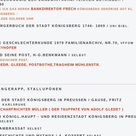
30
BANKDIREKTOR FRECH
TE ICH DAS HERRN
KÖNIGSBERG GEHÖRIGE GUT KL.
GSBERG..'
LEDE GOLDENE UHR
RGERBUCH DER STADT KÖNIGSBERG 1746- 1809 /
UNI BIBL.
 GESCHLECHTERKUNDE 1979 FAMILIENARCHIV, NR.70,
VFFOW
EYHÖFER
D SEINE POST, H-G.BENKMANN /
SELBST
EDISCHER POST,
RIEDR. GLEEDE, POSTBOTHE,TRAGHEIM MÜHLENSTR.
ANGERAPP, STALLUPÖNEN
 DER STADT KÖNIGSBERG IN PREUSSEN / GAUSE, FRITZ
. KARLSRUHE
 SCHARFRICHTER MÜLLER ( DER TAUFPATE VON ADOLF GLEDE? )
 KÖNIGL.HAUPT - UND RESIDENZSTADT KÖNIGSBERG IN PREUSS
SELBST
AMBRASSAT
SELBST
ESCHICHTE UND MYTHOS / A. KOSSERT