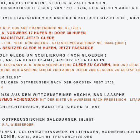
CHT, DA BIS 1818 KEINE STEUERN GEZAHLT WURDEN.
OSSPROTOKOLLE ( GHS ) VON 1715 - 1786, HIER WERDEN AUCH ADL
EIMES STAATSARCHIV PREUSSISCHER KULTURBESITZ BERLIN , KOPIE
A REP. GHS AMT BRANDENBURG NR. 5 ( 1782 )
 A: VORWERK 17 HUFEN B: DORF 38 HUFEN
MAGISTRAT, JETZT: GLEDE
.- FOL. "REG. KÖNIGSBERG - KATASTERVERWALTUNG" NR. 15684 (1839 )
1. BESITZER GLEDE 9! HUFEN, JETZT PASSARGE
OLF GLEDE UM NOBILIERUNG ( VON GLOEDEN )
 VI , NR. G4 HEROLDSAMT, ARCHIV GSTA BERLIN
GLEDE ZU CAYMEN,
R- LEUTNANT A. D. DOMAINENPÄCHTERS
IHM UND SEINE
AMENS UND WAPPENS SEINER VORFAHREN DERER VON GLAEDEN ZU GESTATTE
MER
SELBST
RDLICHEN OSTPREUSSEN NACH DER GROSSEN PEST 1709
CH
.49/50 AUS DEM WITTGENSTEINER ARCHIV, BAD LAASPHE
NYMUS ACHENBACH
MIT DER BITTE UM AUSREISE NACH PREUSSISCH - LITA
CHLECHTERBUCH, BAND 163, SIEGEN
SELBST
 OSTPREUSSISCHEN SALZBURGER
SELBST
T U.A. WIESBERGER
ELM'S I. COLONISATIONSWERK IN LITHAUEN, VORNEHMLICH D
OLONIE,
KOPIE, AUCH HT TPS://ARCHIVE.ORG