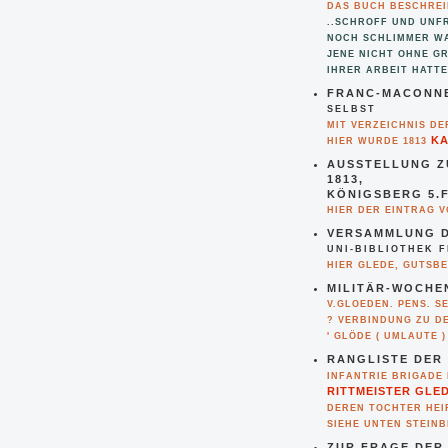
DAS BUCH BESCHREI
..SCHROFF UND UNFR
NOCH SCHLIMMER WA
JENE NICHT OHNE G
IHRER ARBEIT HATT
FRANC-MACONNE
SELBST
MIT VERZEICHNIS DE
KA
HIER WURDE 1813
AUSSTELLUNG Z
813,
KÖNIGSBERG 5.F
HIER DER EINTRAG 
VERSAMMLUNG D
UNI-BIBLIOTHEK 
HIER GLEDE, GUTSB
MILITÄR-WOCHEN
V.GLOEDEN. PENS. SE
? VERBINDUNG ZU D
' GLÖDE ( UMLAUTE )
RANGLISTE DER 
INFANTRIE BRIGADE
RITTMEISTER GLE
DEREN TOCHTER HEI
SIEHE UNTEN STEINB
ZUR FRAGE DER