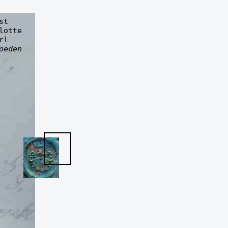
st     

lotte

l

oeden 