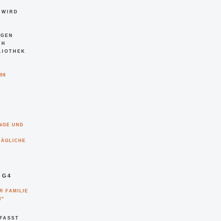
 ERWÄ
PROZ
MI
EK GÖTT
98
INGE UND
RÄGLICHE
 G4
R FAMILIE
N"
RFASST