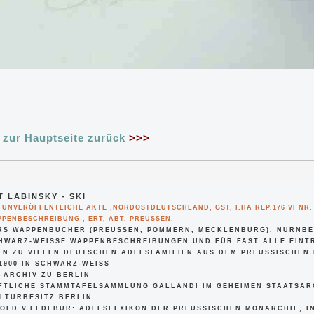
zur Hauptseite zurück
>>>
 LABINSKY - SKI
, UNVERÖFFENTLICHE AKTE ,NORDOSTDEUTSCHLAND, GST, I.HA REP.176 VI NR.
PENBESCHREIBUNG , ERT, ABT. PREUSSEN.
RS WAPPENBÜCHER (PREUSSEN, POMMERN, MECKLENBURG), NÜRNBER
HWARZ-WEISSE WAPPENBESCHREIBUNGEN UND FÜR FAST ALLE EINTRÄG
ZU VIELEN DEUTSCHEN ADELSFAMILIEN AUS DEM PREUSSISCHEN RAU
0 IN SCHWARZ-WEISS
S-ARCHIV ZU BERLIN
FTLICHE STAMMTAFELSAMMLUNG GALLANDI IM GEHEIMEN STAATSAR
LTURBESITZ BERLIN
OLD V.LEDEBUR: ADELSLEXIKON DER PREUSSISCHEN MONARCHIE, IN 