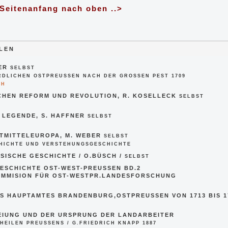
eitenanfang nach oben
..>
OLEN
MER
SELBST
RDLICHEN OSTPREUSSEN NACH DER GROSSEN PEST 1709
CH
HEN REFORM UND REVOLUTION, R. KOSELLECK
SELBST
LEGENDE, S. HAFFNER
SELBST
TMITTELEUROPA, M. WEBER
SELBST
HICHTE UND VERSTEHUNGSGESCHICHTE
ISCHE GESCHICHTE / O.BÜSCH /
SELBST
ESCHICHTE OST-WEST-PREUSSEN BD.2
OMMISION FÜR OST-WESTPR.LANDESFORSCHUNG
S HAUPTAMTES BRANDENBURG,OSTPREUSSEN VON 1713 BIS 17
EIUNG UND DER URSPRUNG DER LANDARBEITER
HEILEN PREUSSENS / G.FRIEDRICH KNAPP 1887