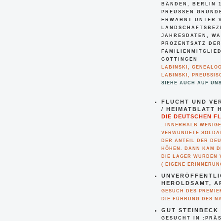
ÄNDEN, BERLIN 18
REUSSEN GRUNDBE
HNT UNTER VORA
SCHAFTSBEZEICHN
ESDATEN, WANN DE
ENTSATZ DER FAM
LIENMITGLIEDER 
INGEN
LABINSKI, GENEALO
LABINSKI, PREUSSISC
SIEHE AUCH AUF UNS
FLUCHT UND VE
/ HEIMATBLATT H
DIE DEUTSCHEN FL
..INNERHALB WENIG
VERWUNDETE SOLDA
DER ANTEIL DER DE
HÖHEN. DANN KAM D
DIE LAGER WURDEN 
( EIGENE ERINNERUN
UNVERÖFFENTLIC
HEROLDSAMT, A
GESUCH DES PREMIE
DIE FÜHRUNG DES N
GUT STEINBECK 
GESUCHT IN :PRÄ