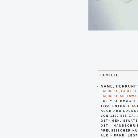
FAMILIE
NAME, HERKUNFT
LABINSKI ( LABECKI
LABINSKI: ADELSWAP
ERT = SIEBMACHE
902. ENTHÄLT SC
CH ABBILDUNGEN 
1200 BIS CA. 190
GST= GEH. STAAT
OST = HANDSCHRI
PREUSSISCHER KU
ALK = FRHR. LEOP