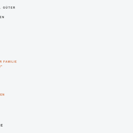
. GÜTER
N S
R FAMILIE
N"
UEN
IE