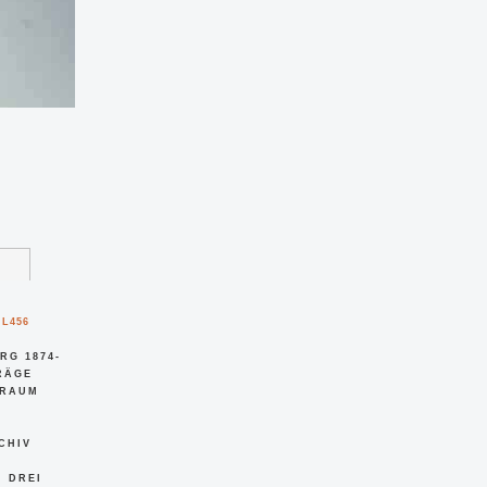
 L456
G 1874-1
E AU
M VON
CHIV
DREI B